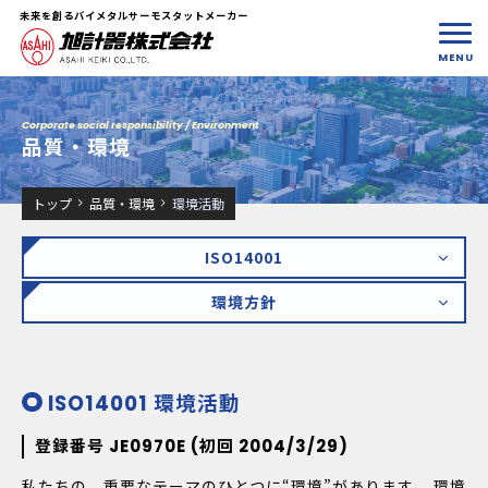
未来を創るバイメタルサーモスタットメーカー
Corporate social responsibility / Environment
品質・環境
トップ
品質・環境
環境活動
ISO14001
環境方針
ISO14001 環境活動
登録番号 JE0970E (初回 2004/3/29)
私たちの、重要なテーマのひとつに“環境”があります。 環境