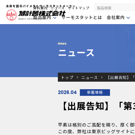
未来を創るバイメタルサーモスタットメーカー
資料案内
ニュース
サイトマップ
製品案内
サーモスタットとは
会社案内
News
ニュース
トップ
ニュース
【出展告知】「
2026.04
新着情報
【出展告知】「第
平素は格別のご高配を賜り、厚く御
この度、弊社は東京ビッグサイトに