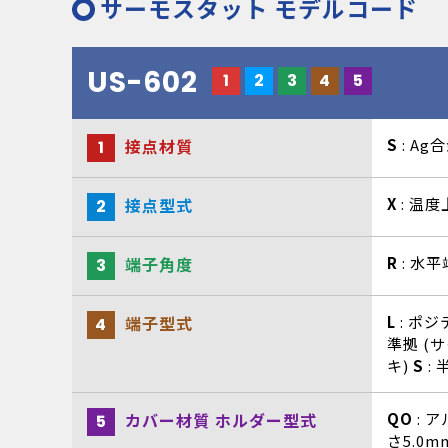
サーモスタット モデルコード
US-602
1
2
3
4
5
接点材質
S
: Ag
1
接点型式
X
: 温度
2
端子角度
R
: 水
3
端子型式
L
: ポジ
4
準拠 (サ
キ)
S
: 
カバー材質 ホルダー型式
QO
: 
5
さ5.0m