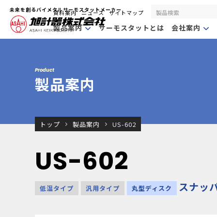
未来を創るバイメタルサーモスタットメーカー
資料案内
ニュース
サイトマップ
製品案内
サーモスタットとは
会社案内
Product
製品案内
トップ
製品案内
US-602
US-602
スナッ
低温タイプ
汎用タイプ
丸型ディスク