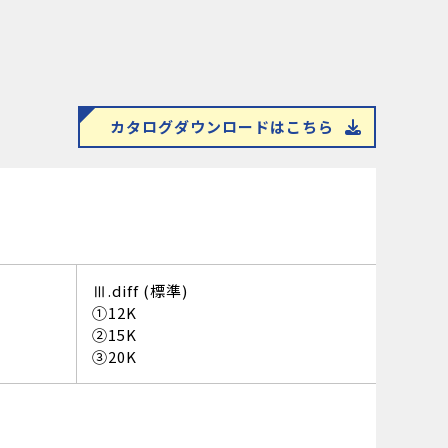
カタログダウンロードはこちら
Ⅲ.diff (標準)
①12K
②15K
③20K