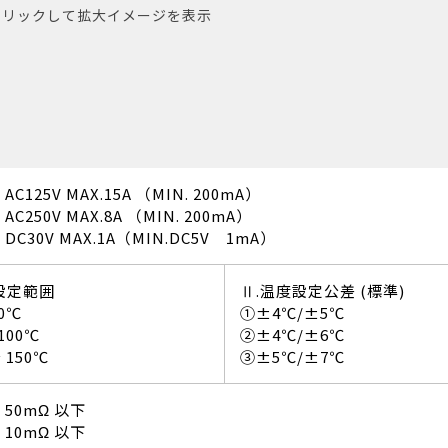
クリックして拡大イメージを表示
: AC125V MAX.15A （MIN. 200mA）
: AC250V MAX.8A （MIN. 200mA）
: DC30V MAX.1A（MIN.DC5V 1mA）
設定範囲
Ⅱ.温度設定公差 (標準)
50℃
①±4℃/±5℃
100℃
②±4℃/±6℃
 150℃
③±5℃/±7℃
: 50mΩ 以下
: 10mΩ 以下