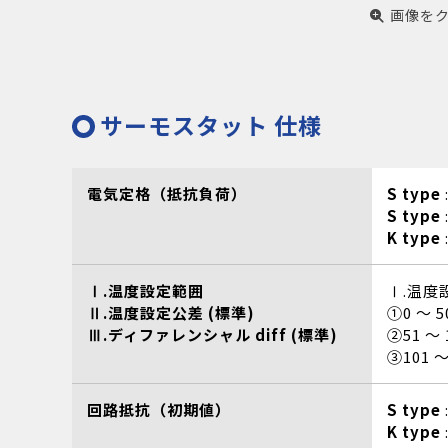
画像を
サーモスタット 仕様
電気定格（抵抗負荷）
S type
S type
K type
Ⅰ.温度設定範囲
Ⅰ.温度
Ⅱ.温度設定公差 (標準)
①0 ～ 
Ⅲ.ディファレンシャル diff (標準)
②51 ～ 
③101 ～
回路抵抗（初期値）
S type
K type