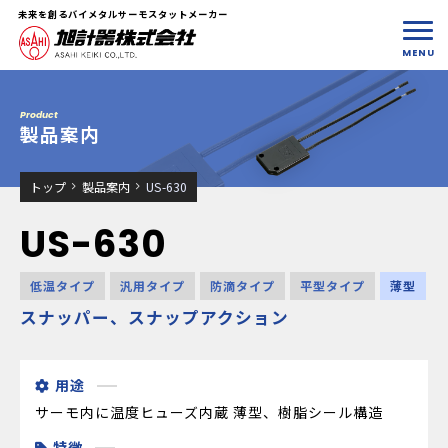
未来を創るバイメタルサーモスタットメーカー
Product
製品案内
トップ
製品案内
US-630
US-630
低温タイプ
汎用タイプ
防滴タイプ
平型タイプ
薄型
スナッパー、スナップアクション
用途
サーモ内に温度ヒューズ内蔵 薄型、樹脂シール構造
特徴