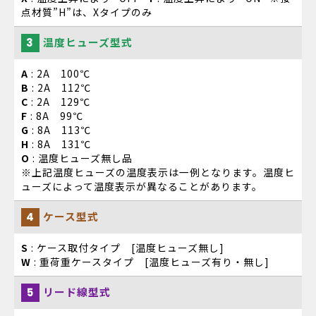
点材質”H”は、Xタイプのみ
温度ヒューズ型式
3
A
: 2A 100℃
B
: 2A 112℃
C
: 2A 129℃
F
: 8A 99℃
G
: 8A 113℃
H
: 8A 131℃
O
: 温度ヒューズ無し品
※上記温度ヒューズの温度表示は一例となります。温度ヒ
ューズによって温度表示が異なることがあります。
ケース型式
4
S
: ケース取付タイプ [温度ヒューズ無し]
W
: 重荷重ケースタイプ [温度ヒューズ有り・無し]
リード線型式
5