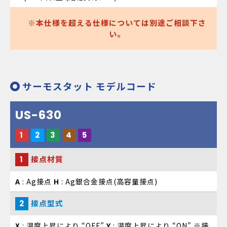
本仕様を超える仕様については別途ご相談下さ
い。
サーモスタット モデルコード
US-630
1
2
3
4
5
接点材質
1
A
: Ag接点
H
: Ag銀合金接点(高容量接点)
接点型式
2
X
: 温度上昇により “OFF”
Y
: 温度上昇により “ON” ※接